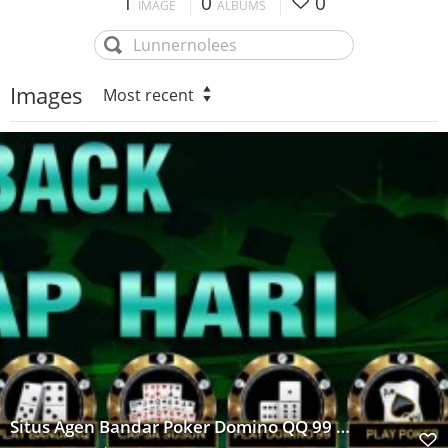
1
0
0
IMAGE
ALBUMS
Images
Most recent
Situs Agen Bandar Poker Domino QQ 99 Online Game Indonesia